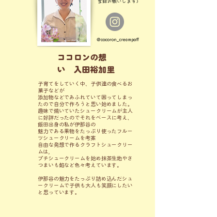
登録お願いします♪
＠cocoron_creampaff
ココロンの想
い 入田裕加里
子育てをしていく中、子供達の食べるお
菓子などが
添加物などであふれていて困ってしまっ
たので自分で作ろうと思い始めました。
趣味で焼いていたシュークリームが主人
に好評だったのでそれをベースに考え、
飯田出身の私が伊那谷の
魅力である果物をたっぷり使ったフルー
ツシュークリームを考案
自由な発想で作るクラフトシュークリー
ムは,
プチシュークリームを始め抹茶生地やさ
つまいも餡など色々考えています。
伊那谷の魅力をたっぷり詰め込んだシュ
ークリームで子供も大人も笑顔にしたい
と思っています。